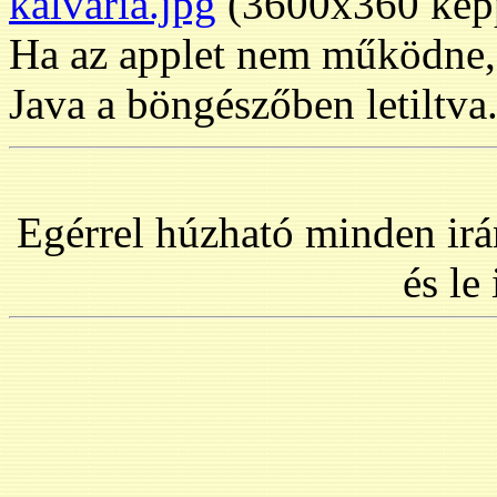
kalvaria.jpg
(3600x360 képp
Ha az applet nem működne, e
Java a böngészőben letiltva
Egérrel húzható minden irá
és le 