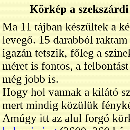
Körkép a szekszárdi 
Ma 11 tájban készültek a ké
levegő. 15 darabból raktam 
igazán tetszik, főleg a színe
méret is fontos, a felbontás
még jobb is.
Hogy hol vannak a kilátó s
mert mindig közülük fényké
Amúgy itt az alul forgó körk