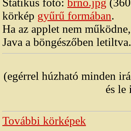
Statikus fotó:
brno.jpg
(360
körkép
gyűrű formában
.
Ha az applet nem működne, e
Java a böngészőben letiltva
(egérrel húzható minden ir
és le 
További körképek