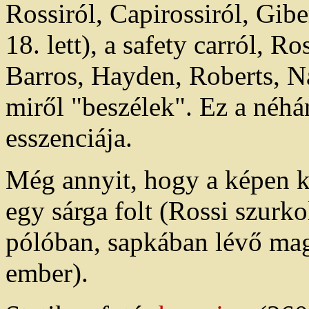
Rossiról, Capirossiról, Gib
18. lett), a safety carról, R
Barros, Hayden, Roberts, Na
miről "beszélek". Ez a néhán
esszenciája.
Még annyit, hogy a képen k
egy sárga folt (Rossi szurko
pólóban, sapkában lévő mag
ember).