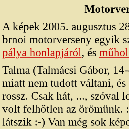
Motorve
A képek 2005. augusztus 28-
brnoi motorverseny egyik s
pálya honlapjáról
, és
műhol
Talma (Talmácsi Gábor, 14-
miatt nem tudott váltani, és
rossz. Csak hát, ..., szóval 
volt felhőtlen az örömünk. 
látszik :-) Van még sok kép