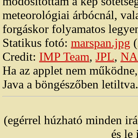
módosítottam a kép sötétség
meteorológiai árbócnál, val
forgáskor folyamatos legyen
Statikus fotó:
marspan.jpg
(
Credit:
IMP Team
,
JPL
,
NA
Ha az applet nem működne, e
Java a böngészőben letiltva
(egérrel húzható minden ir
és le 