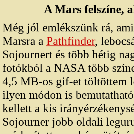
A Mars felszíne, 
Még jól emlékszünk rá, amik
Marsra a
Pathfinder
, lebocs
Sojournert és több hétig nag
fotókból a NASA több színes
4,5 MB-os gif-et töltöttem l
ilyen módon is bemutatható
kellett a kis irányérzékenysé
Sojourner jobb oldali legur