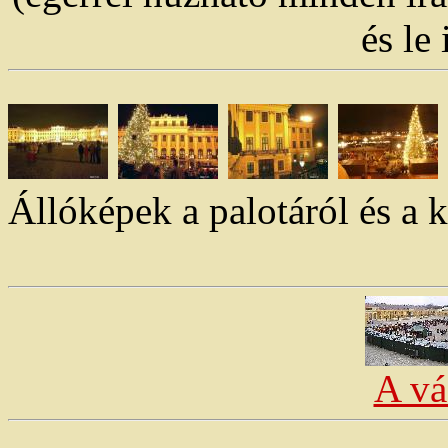
és le 
Állóképek a palotáról és a 
A vá