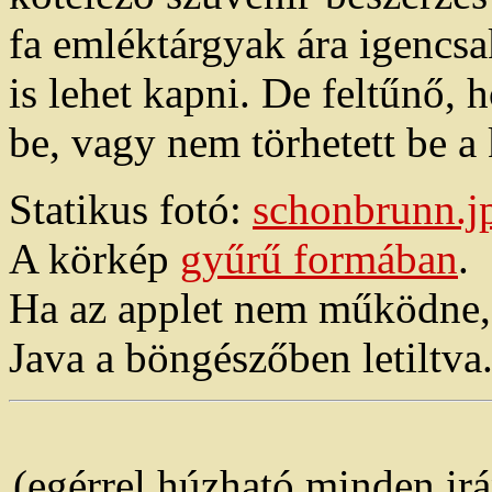
fa emléktárgyak ára igencsa
is lehet kapni. De feltűnő,
be, vagy nem törhetett be a
Statikus fotó:
schonbrunn.j
A körkép
gyűrű formában
.
Ha az applet nem működne, e
Java a böngészőben letiltva
(egérrel húzható minden ir