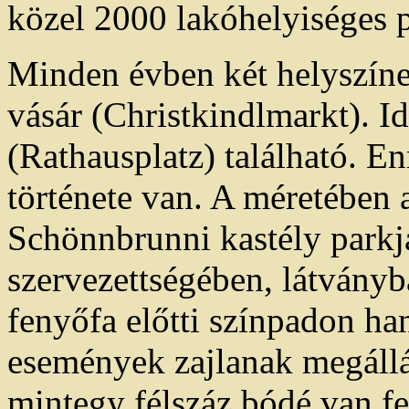
közel 2000 lakóhelyiséges p
Minden évben két helyszíne
vásár (Christkindlmarkt). Id
(Rathausplatz) található. 
története van. A méretében a
Schönnbrunni kastély parkjá
szervezettségében, látványba
fenyőfa előtti színpadon ha
események zajlanak megállá
mintegy félszáz bódé van fe