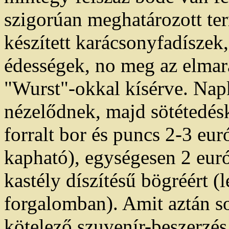
szigorúan meghatározott te
készített karácsonyfadísze
édességek, no meg az elmara
"Wurst"-okkal kísérve. Nap
nézelődnek, majd sötétedésk
forralt bor és puncs 2-3 eu
kapható), egységesen 2 eur
kastély díszítésű bögréért (
forgalomban). Amit aztán so
kötelező szuvenír-beszerzés