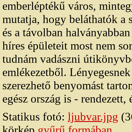
emberléptékű város, minteg
mutatja, hogy beláthatók a 
és a távolban halványabban
híres épületeit most nem so
tudnám vadászni útikönyvből
emlékezetből. Lényegesnek a
szerezhető benyomást tartom
egész ország is - rendezett,
Statikus fotó:
ljubvar.jpg
(3
körkép
gyűrű formában
.