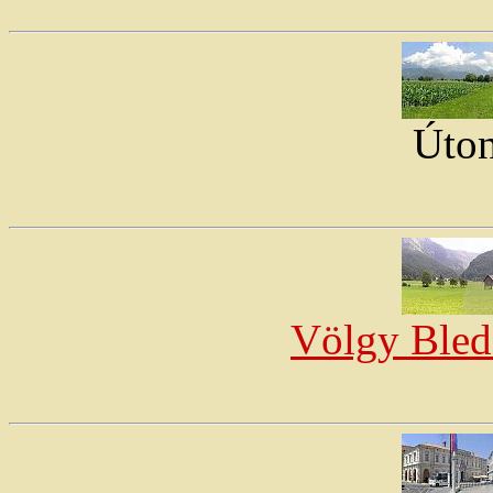
Úto
Völgy Bled