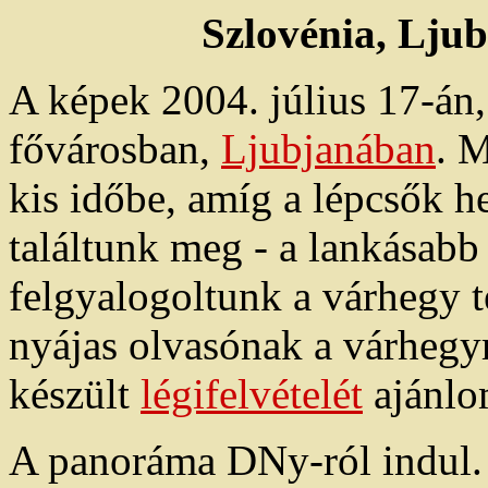
Szlovénia, Ljub
A képek 2004. július 17-án
fővárosban,
Ljubjanában
. M
kis időbe, amíg a lépcsők h
találtunk meg - a lankásabb
felgyalogoltunk a várhegy t
nyájas olvasónak a várhegy
készült
légifelvételét
ajánlo
A panoráma DNy-ról indul. 