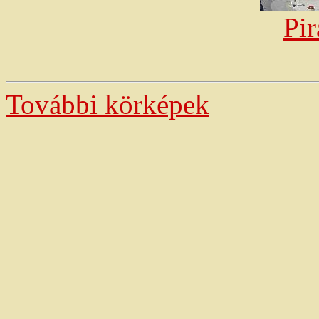
Pir
További körképek