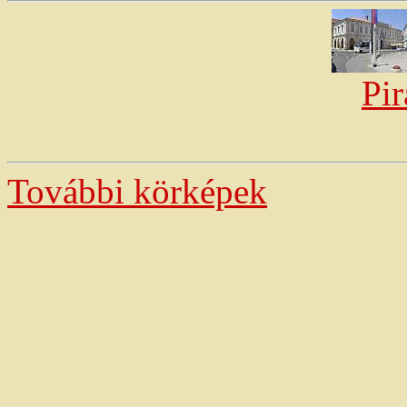
Pir
További körképek