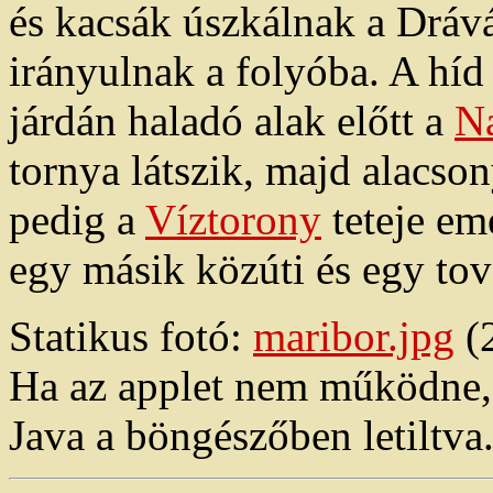
és kacsák úszkálnak a Drává
irányulnak a folyóba. A híd 
járdán haladó alak előtt a
N
tornya látszik, majd alacs
pedig a
Víztorony
teteje em
egy másik közúti és egy tová
Statikus fotó:
maribor.jpg
(2
Ha az applet nem működne, e
Java a böngészőben letiltva