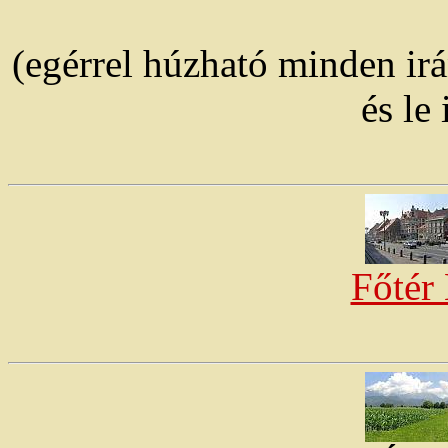
(egérrel húzható minden ir
és le 
Főtér