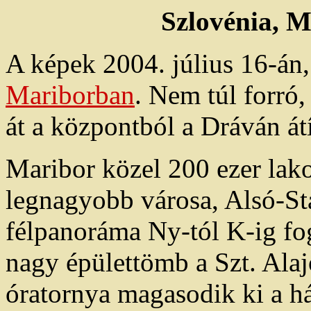
Szlovénia, M
A képek 2004. július 16-án,
Mariborban
. Nem túl forró
át a központból a Dráván át
Maribor közel 200 ezer lak
legnagyobb városa, Alsó-St
félpanoráma Ny-tól K-ig fogj
nagy épülettömb a Szt. Ala
óratornya magasodik ki a há