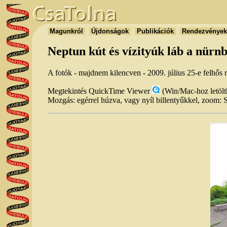
Magunkról
Újdonságok
Publikációk
Rendezvénye
Neptun kút és vízityúk láb a nürn
A fotók - majdnem kilencven - 2009. július 25-e felhős
Megtekintés QuickTime Viewer
(Win/Mac-hoz letöl
Mozgás: egérrel húzva, vagy nyíl billentyűkkel, zoom: 