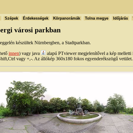
k
Szépek
Érdekességek
Körpanorámák
Tolna megye
Időjárás
bergi városi parkban
 reggelén készültek Nürnbergben, a Stadtparkban.
thető
innen
) vagy java
alapú PTviewer megjelenítővel a kép melletti 
Shift,Ctrl vagy +,-. Az állókép 360x180 fokos egyenderékszögű vetület.