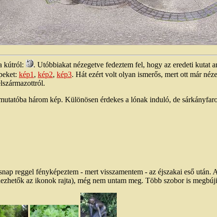
a kútról:
. Utóbbiakat nézegetve fedeztem fel, hogy az eredeti kutat a
peket:
kép1
,
kép2
,
kép3
. Hát ezért volt olyan ismerős, mert ott már n
lszármazottról.
 mutatóba három kép. Különösen érdekes a lónak induló, de sárkányfaro
snap reggel fényképeztem - mert visszamentem - az éjszakai eső után. 
ndezhetők az ikonok rajta), még nem untam meg. Több szobor is megbújik