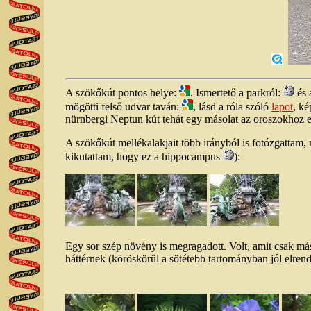
A szökőkút pontos helye:
. Ismertető a parkról:
és 
mögötti felső udvar taván:
, lásd a róla szóló
lapot
, ké
nürnbergi Neptun kút tehát egy másolat az oroszokhoz e
A szökőkút mellékalakjait több irányból is fotózgattam,
kikutattam, hogy ez a hippocampus
):
Egy sor szép növény is megragadott. Volt, amit csak má
háttérnek (köröskörül a sötétebb tartományban jól elre