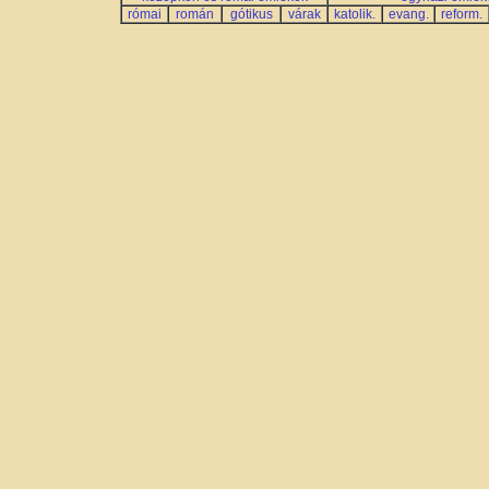
római
román
gótikus
várak
katolik.
evang.
reform.