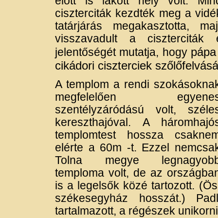
előtt is lakott hely volt. M
ciszterciták kezdték meg a vid
tatárjárás megakasztotta, m
visszavadult a ciszterciták 
pápa 
jelentőségét mutatja, hogy
cikádori ciszterciek szőlőfelvás
A templom a rendi szokásokna
megfelelően egyene
szentélyzáródású volt, széle
kereszthajóval. A háromhajó
templomtest hossza csakne
elérte a 60m -t. Ezzel nemcsa
Tolna megye legnagyob
temploma volt, de az országba
is a legelsők közé tartozott. (
székesegyház hosszát.) Padló
tartalmazott, a régészek unikorni