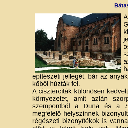
Báta
A
G
k
j
o
s
h
építészeti jellegét, bár az anyak
kőből húzták fel.
A ciszterciták különösen kedvel
környezetet, amit aztán szor
szempontból a Duna és a Sár
megfelelő helyszínnek bizonyult
régészeti bizonyítékok is vanna