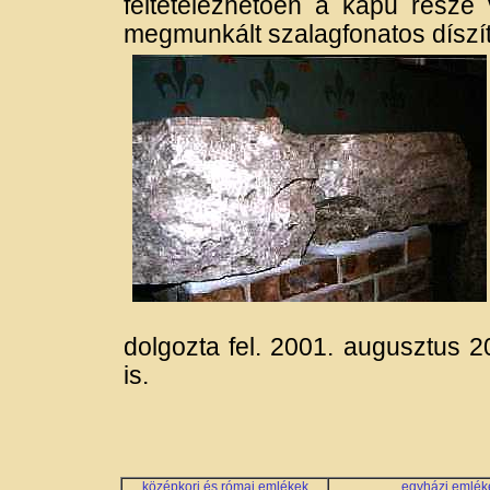
feltételezhetően a kapu rész
megmunkált szalagfonatos díszít
dolgozta fel. 2001. augusztus 2
is.
középkori és római emlékek
egyházi emlék