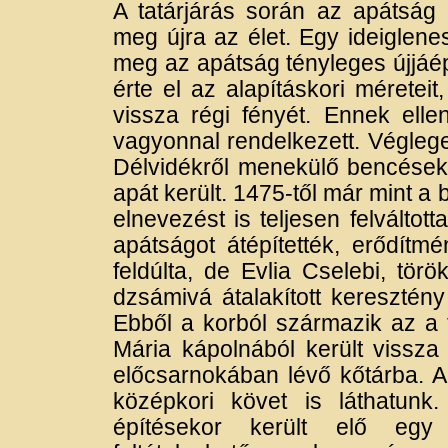
A tatárjárás során az apátság 
meg újra az élet. Egy ideiglene
meg az apátság tényleges újjá
érte el az alapításkori mérete
vissza régi fényét. Ennek ell
vagyonnal rendelkezett. Véglege
Délvidékről menekülő bencésekk
apát került. 1475-től már mint a 
elnevezést is teljesen felváltot
apátságot átépítették, erődítmé
feldúlta, de Evlia Cselebi, tö
dzsámivá átalakított keresztén
Ebből a korból származik az 
Mária kápolnából került vissza
előcsarnokában lévő kőtárba. 
középkori követ is láthatunk
építésekor került elő egy