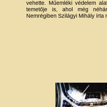
vehette. Műemléki védelem alat
temetője is, ahol még néhány
Nemrégiben Szilágyi Mihály írta m