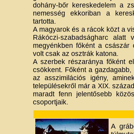
dohány-bőr kereskedelem a zs
nemesség ekkoriban a keres
tartotta.
A magyarok és a rácok közt a vis
Rákóczi-szabadságharc alatt v
megyénkben főként a császár ol
volt csak az osztrák katona.
A szerbek részaránya főként el
csökkent. Főként a gazdagabb, 
az asszimilációs igény, amin
településekről már a XIX. száza
maradt fenn jelentősebb közö
csoportjaik.
A gráb