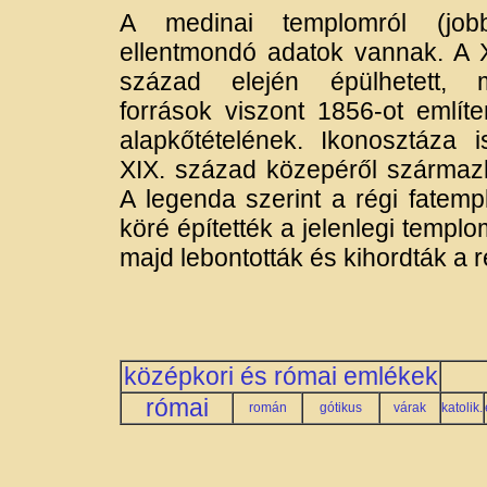
A medinai templomról (jobb
ellentmondó adatok vannak. A 
század elején épülhetett, 
források viszont 1856-ot említ
alapkőtételének. Ikonosztáza 
XIX. század közepéről származ
A legenda szerint a régi fatem
köré építették a jelenlegi templo
majd lebontották és kihordták a 
középkori és római emlékek
római
román
gótikus
várak
katolik.