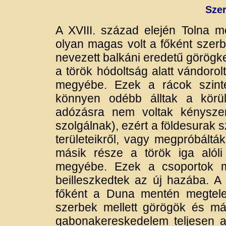
Sze
A XVIII. század elején Tolna 
olyan magas volt a főként szerb
nevezett balkáni eredetű görögke
a török hódoltság alatt vándorol
megyébe. Ezek a rácok szinte
könnyen odébb álltak a körül
adózásra nem voltak kényszer
szolgálnak), ezért a földesurak 
területeikről, vagy megpróbáltá
másik része a török iga alóli
megyébe. Ezek a csoportok má
beilleszkedtek az új hazába. A
főként a Duna mentén megtele
szerbek mellett görögök és má
gabonakereskedelem teljesen a