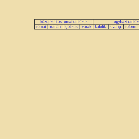
középkori és római emlékek
egyházi emlék
római
román
gótikus
várak
katolik.
evang.
reform.