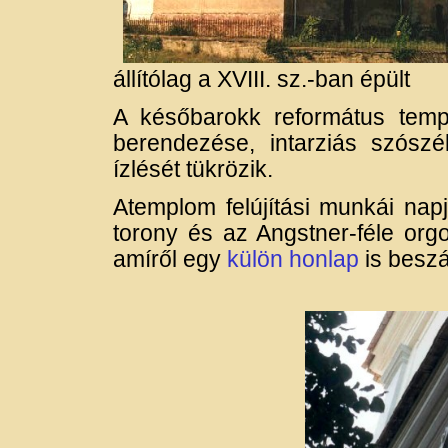
állítólag a XVIII. sz.-ban épült
A későbarokk református tem
berendezése, intarziás szósz
ízlését tükrözik.
Atemplom felújítási munkái napj
torony és az Angstner-féle org
amíről egy
külön honlap
is besz