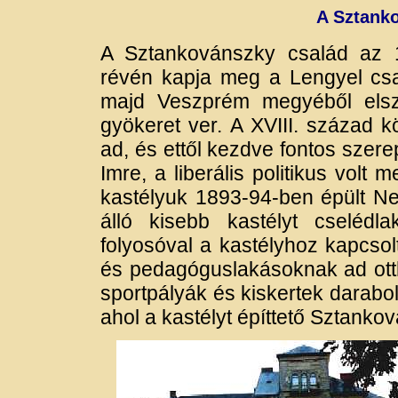
A Sztank
A Sztankovánszky család az 
révén kapja meg a Lengyel csal
majd Veszprém megyéből els
gyökeret ver. A XVIII. század 
ad, és ettől kezdve fontos szer
Imre, a liberális politikus volt
kastélyuk 1893-94-ben épült Ney
álló kisebb kastélyt cselédl
folyosóval a kastélyhoz kapcsol
és pedagóguslakásoknak ad ottho
sportpályák és kiskertek darabol
ahol a kastélyt építtető Sztanko