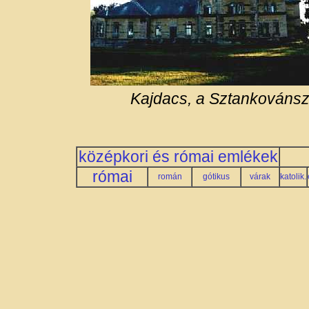
Kajdacs, a Sztankovánsz
középkori és római emlékek
római
román
gótikus
várak
katolik.