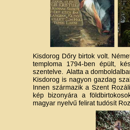
Kisdorog Dőry birtok volt. Némete
temploma 1794-ben épült, kés
szentelve. Alatta a domboldalba
Kisdorog is nagyon gazdag sz
Innen származik a Szent Rozáli
kép bizonyára a földbirtokos
magyar nyelvű felirat tudósít Ro