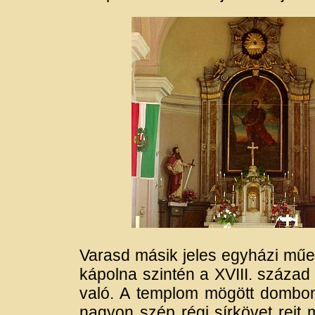
Varasd másik jeles egyházi műe
kápolna szintén a XVIII. század 
való. A templom mögött dombon
nagyon szép régi sírkövet rejt