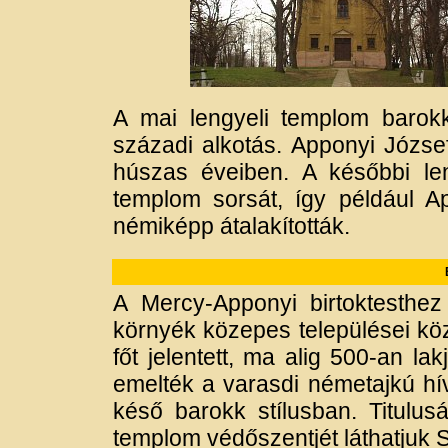
A mai lengyeli templom barok
századi alkotás. Apponyi Józse
húszas éveiben. A későbbi len
templom sorsát, így például A
némiképp átalakították.
A Mercy-Apponyi birtoktesthez
környék közepes települései köz
főt jelentett, ma alig 500-an la
emelték a varasdi németajkú h
késő barokk stílusban. Titulus
templom védőszentjét láthatjuk 