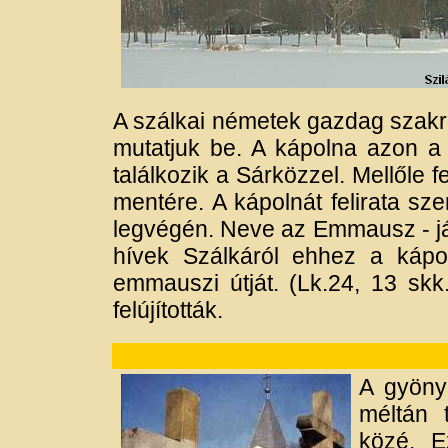
A szálkai németek gazdag szakr
mutatjuk be. A kápolna azon a
találkozik a Sárközzel. Mellőle f
mentére. A kápolnát felirata sze
legvégén. Neve az Emmausz - j
hívek Szálkáról ehhez a kápo
emmauszi útját. (Lk.24, 13 sk
felújították.
A gyöny
méltán 
közé. E