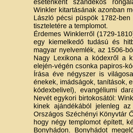
esetenként szándékos rongálá
Winkler kitartásának azonban m
László pécsi püspök 1782-ben f
tiszteletére a templomot.
Érdemes Winklerről (1729-1810)
egy kiemelkedő tudású és hit
magyar nyelvemlék, az 1506-ból
Nagy Lexikona a kódexről a köv
elején-végén csonka papiros-kód
Írása éve négyszer is világosa
énekek, imádságok, tanítások, 
kódexbelivel), evangéliumi da
Nevét egykori birtokosától: Win
kinek ajándékából jelenleg az
Országos Széchényi Könyvtár Őr
hogy négy templomot épített, ké
Bonyhádon. Bonyhádot megelő