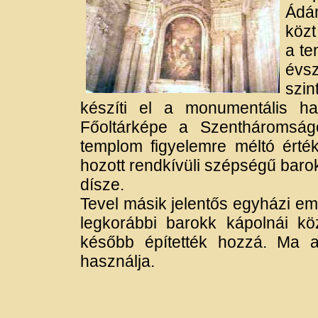
Ádám
közt
a te
évs
szi
készíti el a monumentális hat
Főoltárképe a Szentháromság
templom figyelemre méltó ért
hozott rendkívüli szépségű baro
dísze.
Tevel másik jelentős egyházi em
legkorábbi barokk kápolnái köz
később építették hozzá. Ma a
használja.