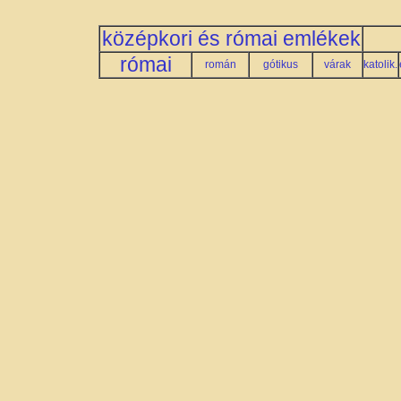
középkori és római emlékek
római
román
gótikus
várak
katolik.