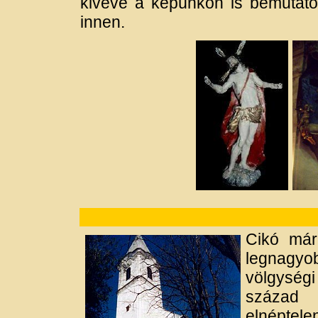
kivéve a képünkön is bemutatott
innen.
Cikó már
legnagyo
völgység
száza
elnéptele