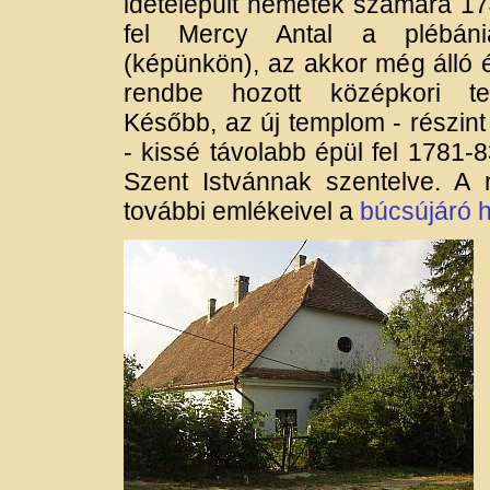
idetelepült németek számára 17
fel Mercy Antal a plébáni
(képünkön), az akkor még álló 
rendbe hozott középkori t
Később, az új templom - részint 
- kissé távolabb épül fel 1781-
Szent Istvánnak szentelve. A
további emlékeivel a
búcsújáró 