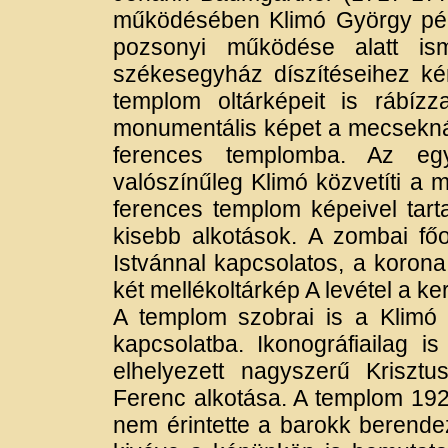
működésében Klimó György pé
pozsonyi működése alatt is
székesegyház díszítéseihez kéri
templom oltárképeit is rábíz
monumentális képet a mecsekn
ferences templomba. Az eg
valószínűleg Klimó közvetíti a 
ferences templom képeivel tar
kisebb alkotások. A zombai főo
Istvánnal kapcsolatos, a korona
két mellékoltárkép A levétel a ker
A templom szobrai is a Klimó a
kapcsolatba. Ikonográfiailag i
elhelyezett nagyszerű Kriszt
Ferenc alkotása. A templom 192
nem érintette a barokk berende