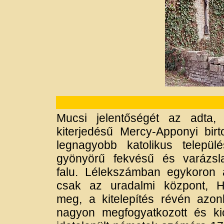
Mucsi jelentőségét az adta
kiterjedésű Mercy-Apponyi birt
legnagyobb katolikus telepü
gyönyörű fekvésű és varázsl
falu. Lélekszámban egykoron a
csak az uradalmi központ, H
meg, a kitelepítés révén azo
nagyon megfogyatkozott és kic