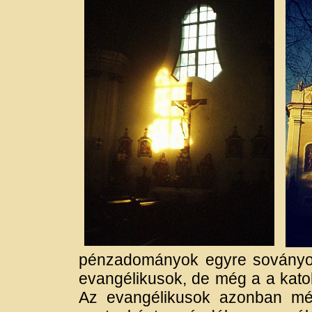
pénzadományok egyre soványod
evangélikusok, de még a a katol
Az evangélikusok azonban mé