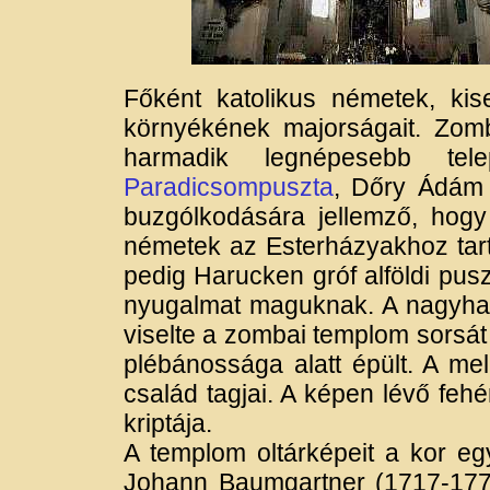
Főként katolikus németek, ki
környékének majorságait. Zo
harmadik legnépesebb tele
Paradicsompuszta
, Dőry Ádám 
buzgólkodására jellemző, hogy
németek az Esterházyakhoz ta
pedig Harucken gróf alföldi pus
nyugalmat maguknak. A nagyha
viselte a zombai templom sorsát
plébánossága alatt épült. A me
család tagjai. A képen lévő fe
kriptája.
A templom oltárképeit a kor eg
Johann Baumgartner (1717-1773)