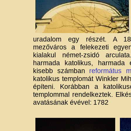
uradalom egy részét. A 18
mezőváros a felekezeti egyen
kialakul német-zsidó arcula
harmada katolikus, harmada e
kisebb számban
református 
katolikus templomát Winkler Mi
építeni. Korábban a katoliku
templommal rendelkeztek. Elk
avatásának évével: 1782