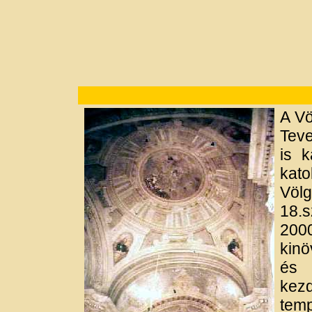
A Vö
Teve
is k
kato
Völ
18.
200
kinö
és 
kez
tem