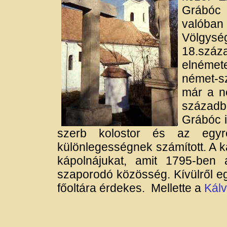
Grábóc 
valóban
Völgység
18.sz
elnémet
német-s
már a n
századb
Grábóc i
szerb kolostor és az egyr
különlegességnek számított. A k
kápolnájukat, amit 1795-ben
szaporodó közösség. Kívülről eg
főoltára érdekes. Mellette a
Kálv