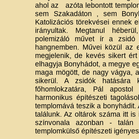
ahol az azóta lebontott templom
sem Szakadáton , sem Bonyhá
Katolizációs törekvései ennek e
irányultak. Megtanul héberü
polemizáló művet ír a zsidó 
hangnemben. Művei közül az 
megjelenik, de kevés sikert ért
elhagyja Bonyhádot, a megye eg
maga mögött, de nagy vágya, a
sikerül. A zsidók hatására 
főhomlokzatára, Pál apostol 
harmonikus építészeti tagolá
templomává teszik a bonyhádit. A
találunk. Az oltárok száma itt i
színvonala azonban - talán 
templomkülső építészeti igényes