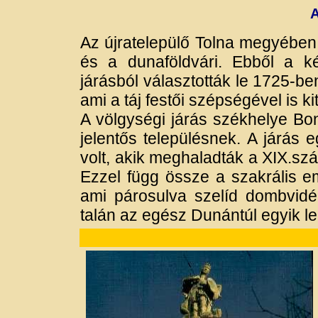
A
Az újratelepülő Tolna megyében 
és a dunaföldvári. Ebből a ké
járásból választották le 1725-be
ami a táj festői szépségével is ki
A völgységi járás székhelye Bo
jelentős településnek. A járás 
volt, akik meghaladták a XIX.sz
Ezzel függ össze a szakrális e
ami párosulva szelíd dombvid
talán az egész Dunántúl egyik le