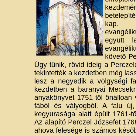
kezde
betelepít
kap. 
evangéli
együtt 
evangélik
követő Per
Úgy tűnik, rövid ideig a Percz
tekintették a kezdetben még las
lesz a negyedik a völgységi f
kezdetben a baranyai Mecsekn
anyakönyvet 1751-től önállóan 
fából és vályogból. A falu ú
kegyurasága alatt épült 1761-tő
Az alapító Perczel Józsefet 176
ahova felesége is számos későb