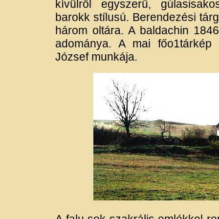
kívülről egyszerű, gúlasisak
barokk stílusú. Berendezési tár
három oltára. A baldachin 184
adománya. A mai főo1tárkép 
József munkája.