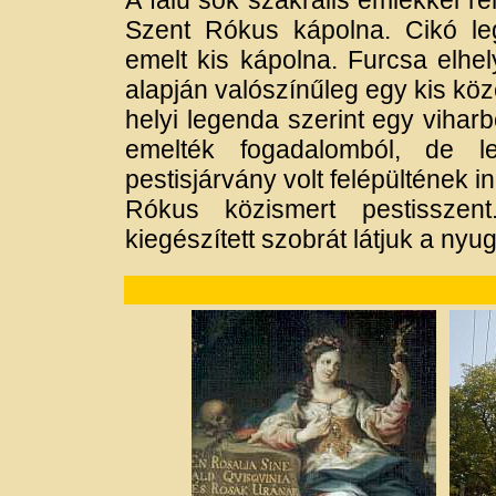
A falu sok szakrális emlékkel r
Szent Rókus kápolna. Cikó l
emelt kis kápolna. Furcsa elhel
alapján valószínűleg egy kis köz
helyi legenda szerint egy viha
emelték fogadalomból, de l
pestisjárvány volt felépültének i
Rókus közismert pestisszen
kiegészített szobrát látjuk a nyu